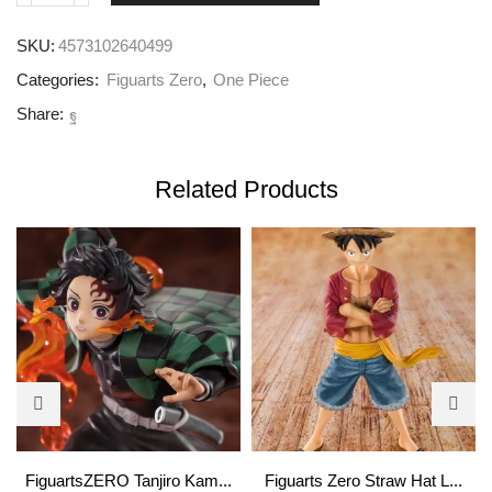
SKU:
4573102640499
Categories:
Figuarts Zero
,
One Piece
Share:
Related Products
FiguartsZERO Tanjiro Kam...
Figuarts Zero Straw Hat L...